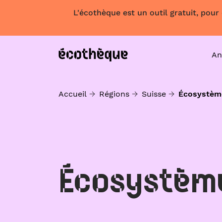
L'écothèque est un outil gratuit, pour
An
Accueil
Régions
Suisse
Écosystèm
Écosystèm