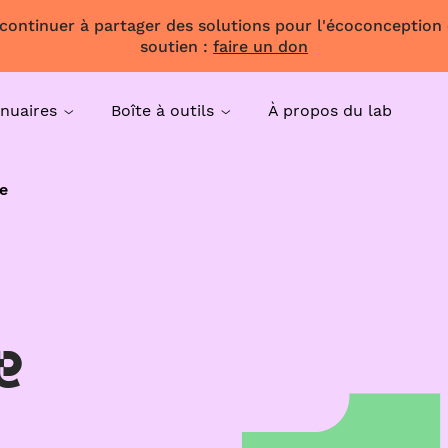
 continuer à partager des solutions pour l'écoconception
soutien :
faire un don
nuaires
Boîte à outils
À propos du lab
e
e