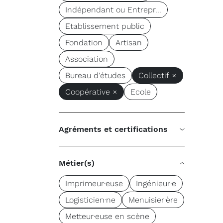
Indépendant ou Entrepr...
Etablissement public
Fondation
Artisan
Association
Bureau d'études
Collectif ×
Coopérative ×
Ecole
Agréments et certifications
Métier(s)
Imprimeur·euse
Ingénieur·e
Logisticien·ne
Menuisier·ère
Metteur·euse en scène