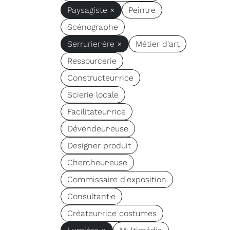
Paysagiste ×
Peintre
Scénographe
Serrurier·ère ×
Métier d'art
Ressourcerie
Constructeur·rice
Scierie locale
Facilitateur·rice
Dévendeur·euse
Designer produit
Chercheur·euse
Commissaire d'exposition
Consultant·e
Créateur·rice costumes