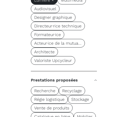
Lumière ×
Multimédia
Audiovisuel
Designer graphique
Directeur·rice technique
Formateur·ice
Acteur·ice de la mutua...
Architecte
Valoriste Upcycleur
Prestations proposées
Recherche
Recyclage
Régie logistique
Stockage
Vente de produits
Catalogue en ligne
Mobilier