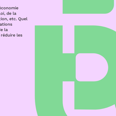
’économie
oi, de la
ion, etc. Quel
rations
e la
réduire les