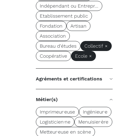
Indépendant ou Entrepr...
Etablissement public
Fondation
Artisan
Association
Bureau d'études
Collectif ×
Coopérative
Ecole ×
Agréments et certifications
Métier(s)
Imprimeur·euse
Ingénieur·e
Logisticien·ne
Menuisier·ère
Metteur·euse en scène