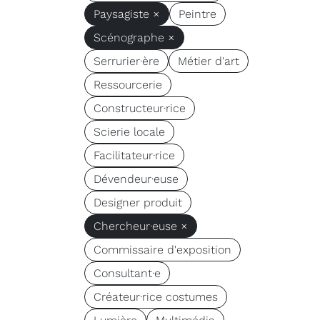
Paysagiste ×
Peintre
Scénographe ×
Serrurier·ère
Métier d'art
Ressourcerie
Constructeur·rice
Scierie locale
Facilitateur·rice
Dévendeur·euse
Designer produit
Chercheur·euse ×
Commissaire d'exposition
Consultant·e
Créateur·rice costumes