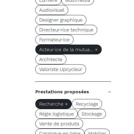
Lumière
Multimédia
Audiovisuel
Designer graphique
Directeur·rice technique
Formateur·ice
Acteur·ice de la mutua... ×
Architecte
Valoriste Upcycleur
Prestations proposées
Recherche ×
Recyclage
Régie logistique
Stockage
Vente de produits
Catalogue en ligne
Mobilier