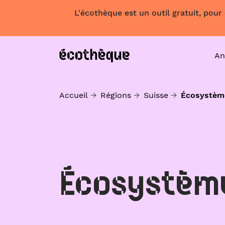
L'écothèque est un outil gratuit, pour
An
Accueil
Régions
Suisse
Écosystèm
Écosystèm