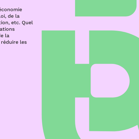
’économie
oi, de la
ion, etc. Quel
rations
e la
réduire les