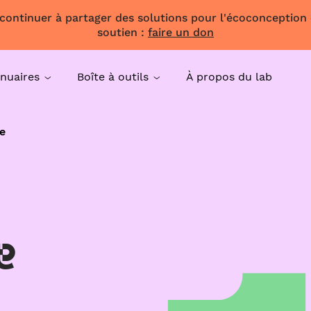
 continuer à partager des solutions pour l'écoconception
soutien :
faire un don
nuaires
Boîte à outils
À propos du lab
e
e