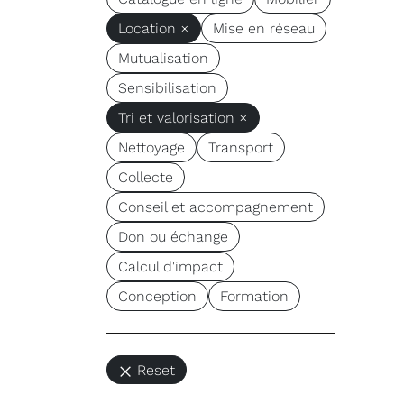
Location ×
Mise en réseau
Mutualisation
Sensibilisation
Tri et valorisation ×
Nettoyage
Transport
Collecte
Conseil et accompagnement
Don ou échange
Calcul d'impact
Conception
Formation
Reset