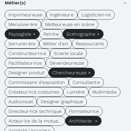
Métier(s)
Imprimeur·euse
Ingénieur·e
Logisticien·ne
Menuisier·ère
Metteur·euse en scène
Paysagiste ×
Peintre
Scénographe ×
Serrurier·ère
Métier d'art
Ressourcerie
Constructeur·rice
Scierie locale
Facilitateur·rice
Dévendeur·euse
Designer produit
Chercheur·euse ×
Commissaire d'exposition
Consultant·e
Créateur·rice costumes
Lumière
Multimédia
Audiovisuel
Designer graphique
Directeur·rice technique
Formateur·ice
Acteur·ice de la mutua...
Architecte ×
Valoriste Upcycleur