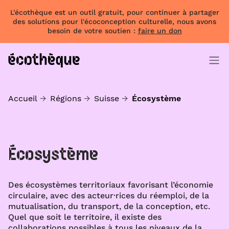
L'écothèque est un outil gratuit, pour continuer à partager
des solutions pour l'écoconception culturelle, nous avons
besoin de votre soutien :
faire un don
Accueil
Régions
Suisse
Écosystème
Écosystème
Des écosystèmes territoriaux favorisant l’économie
circulaire, avec des acteur·rices du réemploi, de la
mutualisation, du transport, de la conception, etc.
Quel que soit le territoire, il existe des
collaborations possibles à tous les niveaux de la