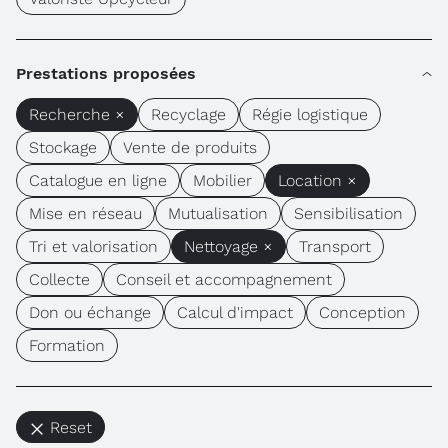
Prestations proposées
Recherche ×
Recyclage
Régie logistique
Stockage
Vente de produits
Catalogue en ligne
Mobilier
Location ×
Mise en réseau
Mutualisation
Sensibilisation
Tri et valorisation
Nettoyage ×
Transport
Collecte
Conseil et accompagnement
Don ou échange
Calcul d'impact
Conception
Formation
Reset