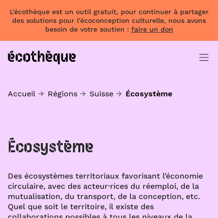
L'écothèque est un outil gratuit, pour continuer à partager
des solutions pour l'écoconception culturelle, nous avons
besoin de votre soutien :
faire un don
Accueil
Régions
Suisse
Écosystème
Écosystème
Des écosystèmes territoriaux favorisant l’économie
circulaire, avec des acteur·rices du réemploi, de la
mutualisation, du transport, de la conception, etc.
Quel que soit le territoire, il existe des
collaborations possibles à tous les niveaux de la