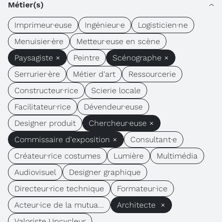
Métier(s)
Imprimeur·euse
Ingénieur·e
Logisticien·ne
Menuisier·ère
Metteur·euse en scène
Paysagiste ×
Peintre
Scénographe ×
Serrurier·ère
Métier d'art
Ressourcerie
Constructeur·rice
Scierie locale
Facilitateur·rice
Dévendeur·euse
Designer produit
Chercheur·euse ×
Commissaire d'exposition ×
Consultant·e
Créateur·rice costumes
Lumière
Multimédia
Audiovisuel
Designer graphique
Directeur·rice technique
Formateur·ice
Acteur·ice de la mutua...
Architecte ×
Valoriste Upcycleur