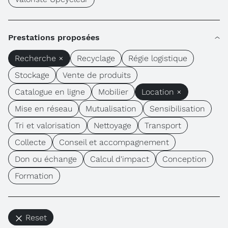
Prestations proposées
Recherche ×
Recyclage
Régie logistique
Stockage
Vente de produits
Catalogue en ligne
Mobilier
Location ×
Mise en réseau
Mutualisation
Sensibilisation
Tri et valorisation
Nettoyage
Transport
Collecte
Conseil et accompagnement
Don ou échange
Calcul d'impact
Conception
Formation
Reset