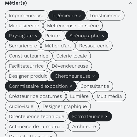
Métier(s)
Imprimeur·euse
Ingénieur·e ×
Logisticien·ne
Menuisier·ère
Metteur·euse en scène
Paysagiste ×
Peintre
Scénographe ×
Serrurier·ère
Métier d'art
Ressourcerie
Constructeur·rice
Scierie locale
Facilitateur·rice
Dévendeur·euse
Designer produit
Chercheur·euse ×
Commissaire d'exposition ×
Consultant·e
Créateur·rice costumes
Lumière
Multimédia
Audiovisuel
Designer graphique
Directeur·rice technique
Formateur·ice ×
Acteur·ice de la mutua...
Architecte
Valoriste Upcycleur