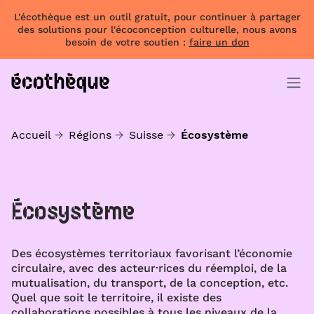
L'écothèque est un outil gratuit, pour continuer à partager
des solutions pour l'écoconception culturelle, nous avons
besoin de votre soutien :
faire un don
Accueil
Régions
Suisse
Écosystème
Écosystème
Des écosystèmes territoriaux favorisant l’économie
circulaire, avec des acteur·rices du réemploi, de la
mutualisation, du transport, de la conception, etc.
Quel que soit le territoire, il existe des
collaborations possibles à tous les niveaux de la