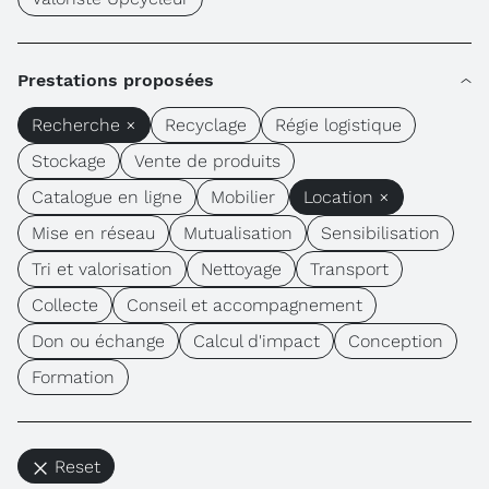
Prestations proposées
Recherche ×
Recyclage
Régie logistique
Stockage
Vente de produits
Catalogue en ligne
Mobilier
Location ×
Mise en réseau
Mutualisation
Sensibilisation
Tri et valorisation
Nettoyage
Transport
Collecte
Conseil et accompagnement
Don ou échange
Calcul d'impact
Conception
Formation
Reset