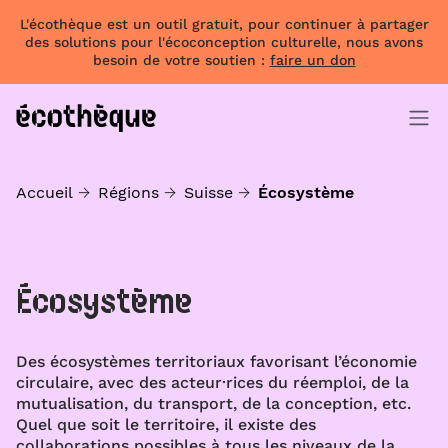
L'écothèque est un outil gratuit, pour continuer à partager
des solutions pour l'écoconception culturelle, nous avons
besoin de votre soutien :
faire un don
Accueil
Régions
Suisse
Écosystème
Écosystème
Des écosystèmes territoriaux favorisant l’économie
circulaire, avec des acteur·rices du réemploi, de la
mutualisation, du transport, de la conception, etc.
Quel que soit le territoire, il existe des
collaborations possibles à tous les niveaux de la