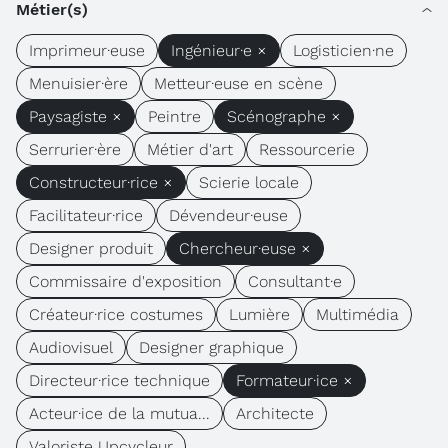
Métier(s)
Imprimeur·euse
Ingénieur·e ×
Logisticien·ne
Menuisier·ère
Metteur·euse en scène
Paysagiste ×
Peintre
Scénographe ×
Serrurier·ère
Métier d'art
Ressourcerie
Constructeur·rice ×
Scierie locale
Facilitateur·rice
Dévendeur·euse
Designer produit
Chercheur·euse ×
Commissaire d'exposition
Consultant·e
Créateur·rice costumes
Lumière
Multimédia
Audiovisuel
Designer graphique
Directeur·rice technique
Formateur·ice ×
Acteur·ice de la mutua...
Architecte
Valoriste Upcycleur