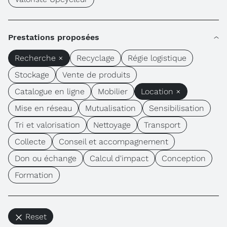
Prestations proposées
Recherche ×
Recyclage
Régie logistique
Stockage
Vente de produits
Catalogue en ligne
Mobilier
Location ×
Mise en réseau
Mutualisation
Sensibilisation
Tri et valorisation
Nettoyage
Transport
Collecte
Conseil et accompagnement
Don ou échange
Calcul d'impact
Conception
Formation
Reset