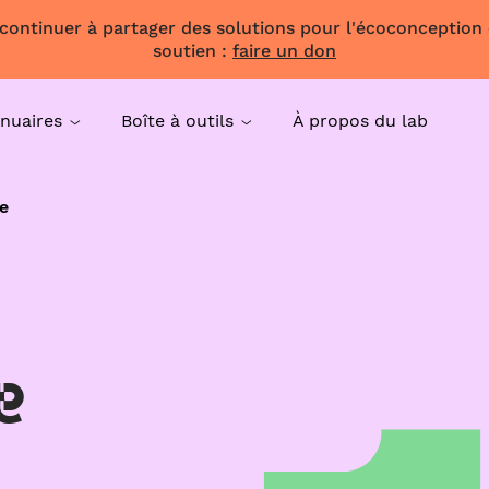
 continuer à partager des solutions pour l'écoconception
soutien :
faire un don
nuaires
Boîte à outils
À propos du lab
e
e