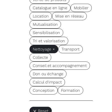
Catalogue en ligne
Mobilier
Location
Mise en réseau
Mutualisation
Sensibilisation
Tri et valorisation
Nettoyage ×
Transport
Collecte
Conseil et accompagnement
Don ou échange
Calcul d'impact
Conception
Formation
Reset