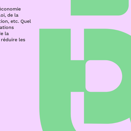
’économie
oi, de la
ion, etc. Quel
rations
e la
réduire les