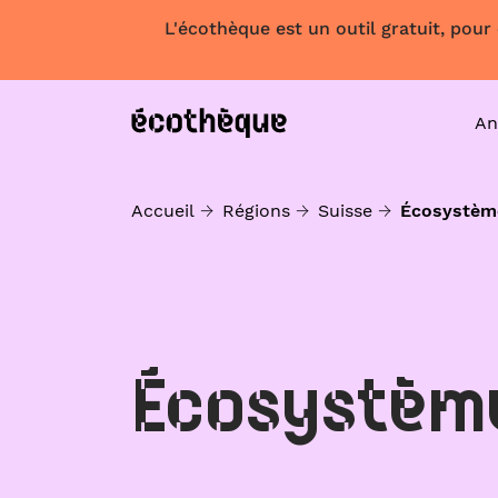
L'écothèque est un outil gratuit, pour
An
Accueil
Régions
Suisse
Écosystèm
Écosystèm