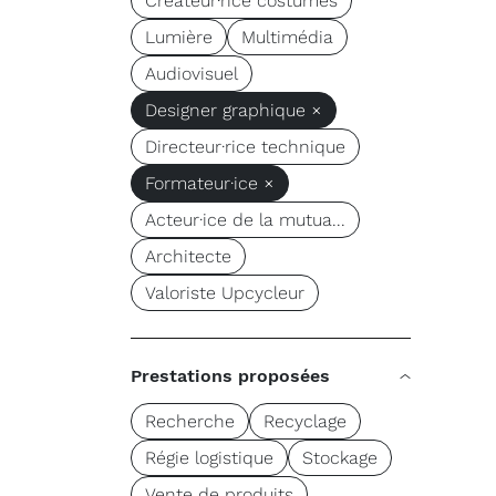
Créateur·rice costumes
Lumière
Multimédia
Audiovisuel
Designer graphique ×
Directeur·rice technique
Formateur·ice ×
Acteur·ice de la mutua...
Architecte
Valoriste Upcycleur
Prestations proposées
Recherche
Recyclage
Régie logistique
Stockage
Vente de produits