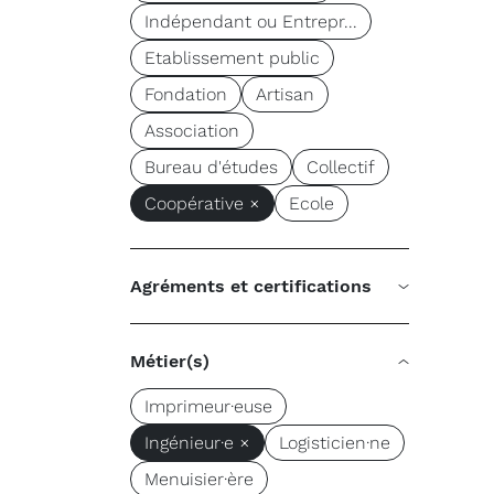
Indépendant ou Entrepr...
Etablissement public
Fondation
Artisan
Association
Bureau d'études
Collectif
Coopérative ×
Ecole
Agréments et certifications
Métier(s)
Imprimeur·euse
Ingénieur·e ×
Logisticien·ne
Menuisier·ère