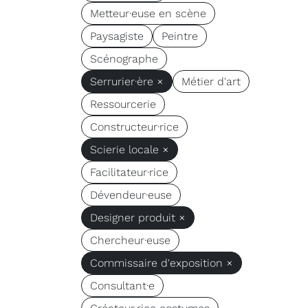
Metteur·euse en scène
Paysagiste
Peintre
Scénographe
Serrurier·ère ×
Métier d'art
Ressourcerie
Constructeur·rice
Scierie locale ×
Facilitateur·rice
Dévendeur·euse
Designer produit ×
Chercheur·euse
Commissaire d'exposition ×
Consultant·e