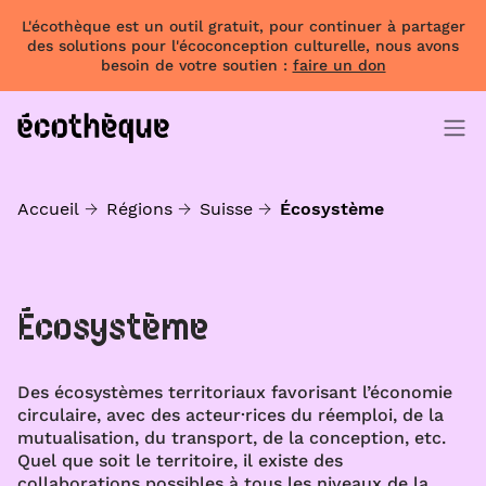
L'écothèque est un outil gratuit, pour continuer à partager
des solutions pour l'écoconception culturelle, nous avons
besoin de votre soutien :
faire un don
Accueil
Régions
Suisse
Écosystème
Écosystème
Des écosystèmes territoriaux favorisant l’économie
circulaire, avec des acteur·rices du réemploi, de la
mutualisation, du transport, de la conception, etc.
Quel que soit le territoire, il existe des
collaborations possibles à tous les niveaux de la