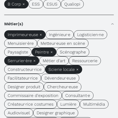
B Corp ×
ESS
ESUS
Qualiopi
Métier(s)
Imprimeur·euse ×
Ingénieur·e
Logisticien·ne
Menuisier·ère
Metteur·euse en scène
Paysagiste
Peintre ×
Scénographe
Serrurier·ère ×
Métier d'art
Ressourcerie
Constructeur·rice
Scierie locale ×
Facilitateur·rice
Dévendeur·euse
Designer produit
Chercheur·euse
Commissaire d'exposition
Consultant·e
Créateur·rice costumes
Lumière
Multimédia
Audiovisuel
Designer graphique