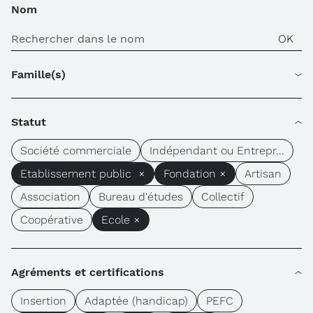
Nom
Famille(s)
Statut
Société commerciale
Indépendant ou Entrepr...
Etablissement public ×
Fondation ×
Artisan
Association
Bureau d'études
Collectif
Coopérative
Ecole ×
Agréments et certifications
Insertion
Adaptée (handicap)
PEFC