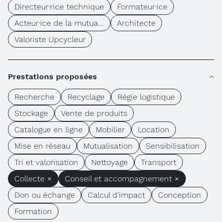
Directeur·rice technique
Formateur·ice
Acteur·ice de la mutua...
Architecte
Valoriste Upcycleur
Prestations proposées
Recherche
Recyclage
Régie logistique
Stockage
Vente de produits
Catalogue en ligne
Mobilier
Location
Mise en réseau
Mutualisation
Sensibilisation
Tri et valorisation
Nettoyage
Transport
Collecte ×
Conseil et accompagnement ×
Don ou échange
Calcul d'impact
Conception
Formation