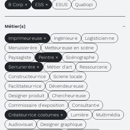
B Corp ×
ESS ×
ESUS
Qualiopi
Métier(s)
Imprimeur·euse ×
Ingénieur·e
Logisticien·ne
Menuisier·ère
Metteur·euse en scène
Paysagiste
Peintre ×
Scénographe
Serrurier·ère ×
Métier d'art
Ressourcerie
Constructeur·rice
Scierie locale
Facilitateur·rice
Dévendeur·euse
Designer produit
Chercheur·euse
Commissaire d'exposition
Consultant·e
Créateur·rice costumes ×
Lumière
Multimédia
Audiovisuel
Designer graphique