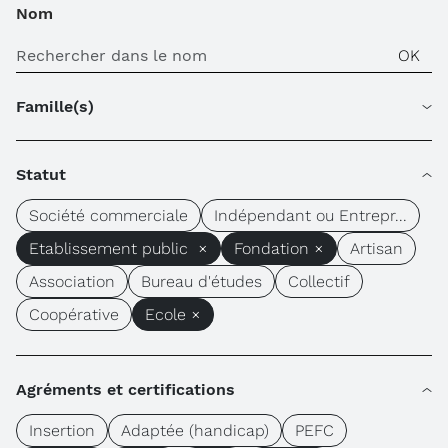
Nom
Famille(s)
Statut
Société commerciale
Indépendant ou Entrepr...
Etablissement public ×
Fondation ×
Artisan
Association
Bureau d'études
Collectif
Coopérative
Ecole ×
Agréments et certifications
Insertion
Adaptée (handicap)
PEFC