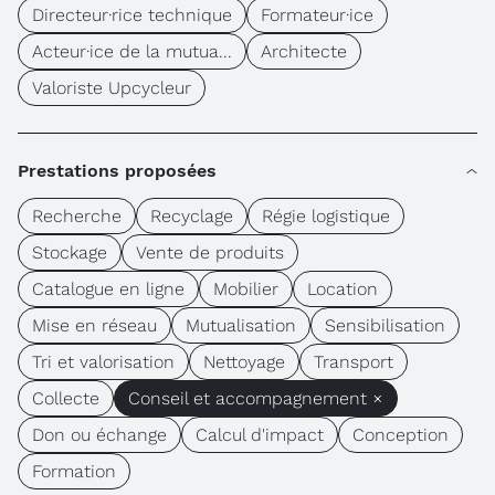
Directeur·rice technique
Formateur·ice
Acteur·ice de la mutua...
Architecte
Valoriste Upcycleur
Prestations proposées
Recherche
Recyclage
Régie logistique
Stockage
Vente de produits
Catalogue en ligne
Mobilier
Location
Mise en réseau
Mutualisation
Sensibilisation
Tri et valorisation
Nettoyage
Transport
Collecte
Conseil et accompagnement ×
Don ou échange
Calcul d'impact
Conception
Formation