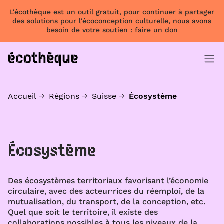
L'écothèque est un outil gratuit, pour continuer à partager
des solutions pour l'écoconception culturelle, nous avons
besoin de votre soutien :
faire un don
Accueil
Régions
Suisse
Écosystème
Écosystème
Des écosystèmes territoriaux favorisant l’économie
circulaire, avec des acteur·rices du réemploi, de la
mutualisation, du transport, de la conception, etc.
Quel que soit le territoire, il existe des
collaborations possibles à tous les niveaux de la