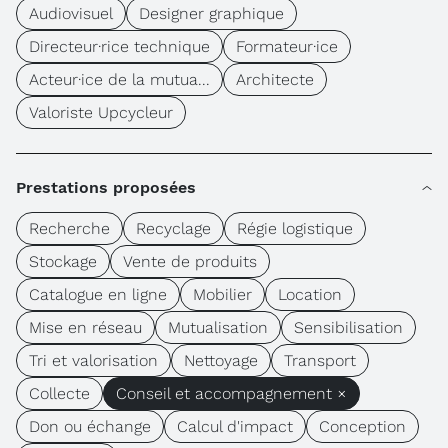
Audiovisuel
Designer graphique
Directeur·rice technique
Formateur·ice
Acteur·ice de la mutua...
Architecte
Valoriste Upcycleur
Prestations proposées
Recherche
Recyclage
Régie logistique
Stockage
Vente de produits
Catalogue en ligne
Mobilier
Location
Mise en réseau
Mutualisation
Sensibilisation
Tri et valorisation
Nettoyage
Transport
Collecte
Conseil et accompagnement ×
Don ou échange
Calcul d'impact
Conception