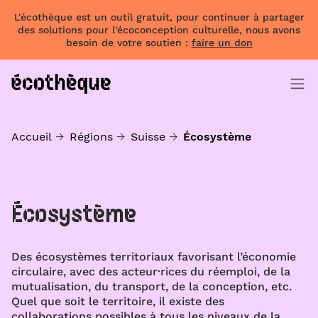
L'écothèque est un outil gratuit, pour continuer à partager
des solutions pour l'écoconception culturelle, nous avons
besoin de votre soutien :
faire un don
Accueil
Régions
Suisse
Écosystème
Écosystème
Des écosystèmes territoriaux favorisant l’économie
circulaire, avec des acteur·rices du réemploi, de la
mutualisation, du transport, de la conception, etc.
Quel que soit le territoire, il existe des
collaborations possibles à tous les niveaux de la