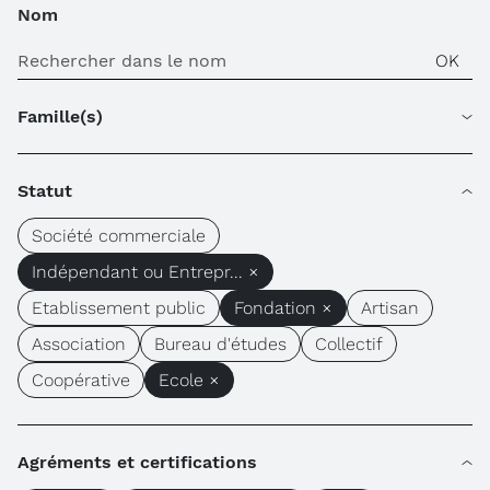
Nom
Famille(s)
Statut
Société commerciale
Indépendant ou Entrepr... ×
Etablissement public
Fondation ×
Artisan
Association
Bureau d'études
Collectif
Coopérative
Ecole ×
Agréments et certifications