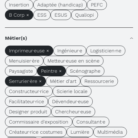
Insertion
Adaptée (handicap)
PEFC
B Corp ×
ESS
ESUS
Qualiopi
Métier(s)
Imprimeur·euse ×
Ingénieur·e
Logisticien·ne
Menuisier·ère
Metteur·euse en scène
Paysagiste
Peintre ×
Scénographe
Serrurier·ère ×
Métier d'art
Ressourcerie
Constructeur·rice
Scierie locale
Facilitateur·rice
Dévendeur·euse
Designer produit
Chercheur·euse
Commissaire d'exposition
Consultant·e
Créateur·rice costumes
Lumière
Multimédia