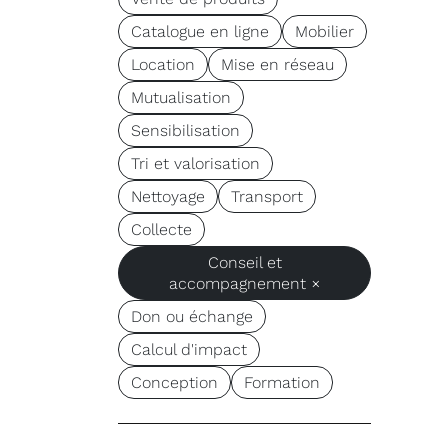
Catalogue en ligne
Mobilier
Location
Mise en réseau
Mutualisation
Sensibilisation
Tri et valorisation
Nettoyage
Transport
Collecte
Conseil et
accompagnement ×
Don ou échange
Calcul d'impact
Conception
Formation