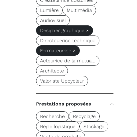
Créateur·rice costumes
Lumière
Multimédia
Audiovisuel
Designer graphique ×
Directeur·rice technique
Formateur·ice ×
Acteur·ice de la mutua...
Architecte
Valoriste Upcycleur
Prestations proposées
Recherche
Recyclage
Régie logistique
Stockage
Vente de produits