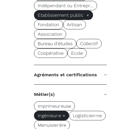
Indépendant ou Entrepr...
Etablissement public ×
Fondation
Artisan
Association
Bureau d'études
Collectif
Coopérative
Ecole
Agréments et certifications
Métier(s)
Imprimeur·euse
Ingénieur·e ×
Logisticien·ne
Menuisier·ère