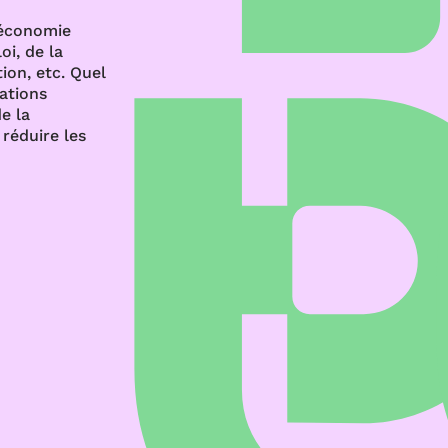
’économie
oi, de la
ion, etc. Quel
rations
e la
réduire les