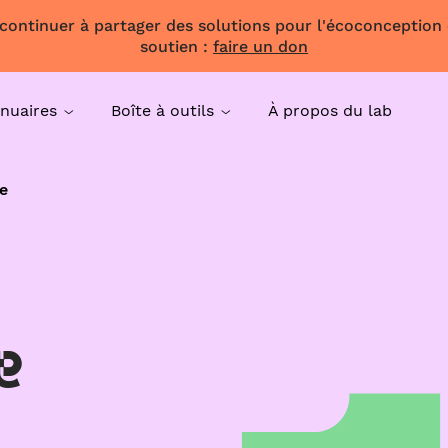
 continuer à partager des solutions pour l'écoconception
soutien :
faire un don
nuaires
Boîte à outils
À propos du lab
e
e