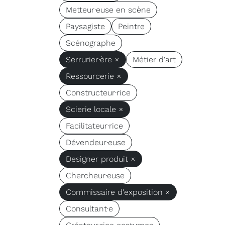
Metteur·euse en scène
Paysagiste
Peintre
Scénographe
Serrurier·ère ×
Métier d'art
Ressourcerie ×
Constructeur·rice
Scierie locale ×
Facilitateur·rice
Dévendeur·euse
Designer produit ×
Chercheur·euse
Commissaire d'exposition ×
Consultant·e