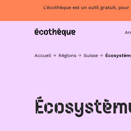
L'écothèque est un outil gratuit, pour
An
Accueil
Régions
Suisse
Écosystèm
Écosystèm