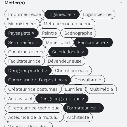
Métier(s)
Imprimeur·euse
Ingénieur·e ×
Logisticien·ne
Menuisier·ère
Metteur·euse en scène
Paysagiste ×
Peintre
Scénographe
Serrurier·ère ×
Métier d'art
Ressourcerie ×
Constructeur·rice
Scierie locale ×
Facilitateur·rice
Dévendeur·euse
Designer produit ×
Chercheur·euse
Commissaire d'exposition ×
Consultant·e
Créateur·rice costumes
Lumière
Multimédia
Audiovisuel
Designer graphique ×
Directeur·rice technique
Formateur·ice ×
Acteur·ice de la mutua...
Architecte
Valoriste Upcycleur