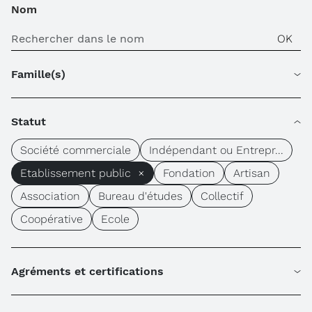
Nom
Famille(s)
Statut
Société commerciale
Indépendant ou Entrepr...
Etablissement public ×
Fondation
Artisan
Association
Bureau d'études
Collectif
Coopérative
Ecole
Agréments et certifications