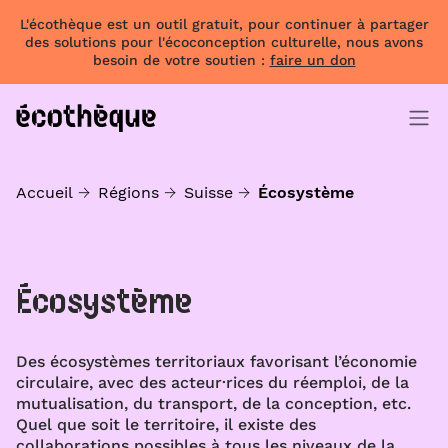
L'écothèque est un outil gratuit, pour continuer à partager
des solutions pour l'écoconception culturelle, nous avons
besoin de votre soutien :
faire un don
Accueil
Régions
Suisse
Écosystème
Écosystème
Des écosystèmes territoriaux favorisant l’économie
circulaire, avec des acteur·rices du réemploi, de la
mutualisation, du transport, de la conception, etc.
Quel que soit le territoire, il existe des
collaborations possibles à tous les niveaux de la