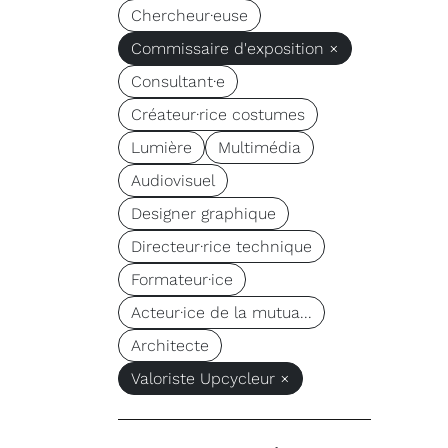
Chercheur·euse
Commissaire d'exposition ×
Consultant·e
Créateur·rice costumes
Lumière
Multimédia
Audiovisuel
Designer graphique
Directeur·rice technique
Formateur·ice
Acteur·ice de la mutua...
Architecte
Valoriste Upcycleur ×