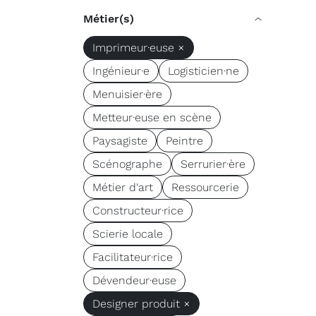
Métier(s)
Imprimeur·euse ×
Ingénieur·e
Logisticien·ne
Menuisier·ère
Metteur·euse en scène
Paysagiste
Peintre
Scénographe
Serrurier·ère
Métier d'art
Ressourcerie
Constructeur·rice
Scierie locale
Facilitateur·rice
Dévendeur·euse
Designer produit ×