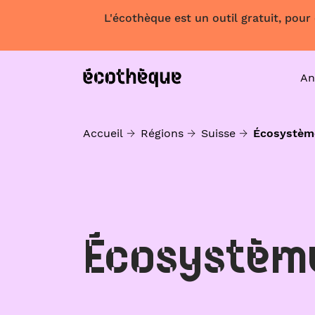
L'écothèque est un outil gratuit, pour
An
Accueil
Régions
Suisse
Écosystèm
Écosystèm