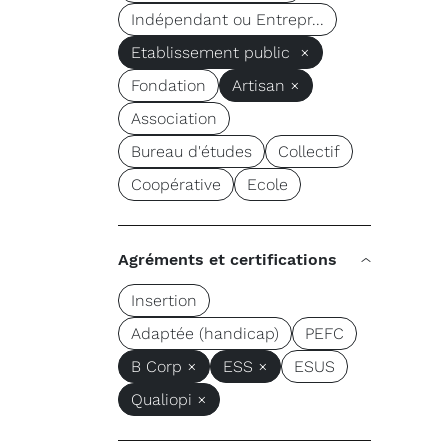
Indépendant ou Entrepr...
Etablissement public ×
Fondation
Artisan ×
Association
Bureau d'études
Collectif
Coopérative
Ecole
Agréments et certifications
Insertion
Adaptée (handicap)
PEFC
B Corp ×
ESS ×
ESUS
Qualiopi ×