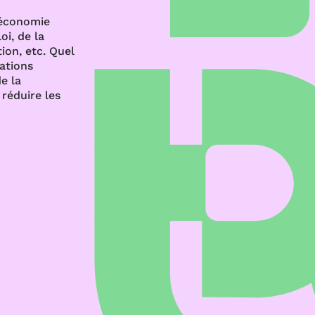
’économie
oi, de la
ion, etc. Quel
rations
e la
réduire les