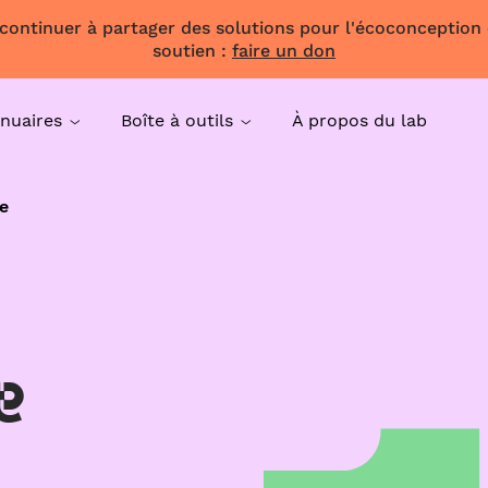
 continuer à partager des solutions pour l'écoconception
soutien :
faire un don
nuaires
Boîte à outils
À propos du lab
e
e