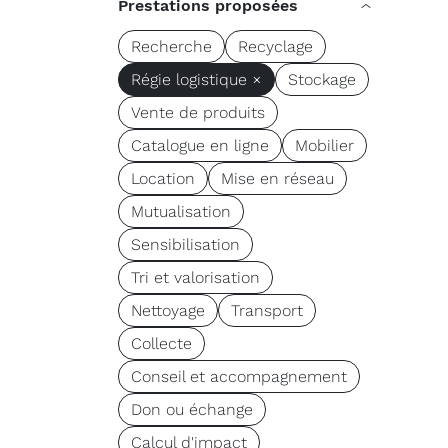
Prestations proposées
Recherche
Recyclage
Régie logistique ×
Stockage
Vente de produits
Catalogue en ligne
Mobilier
Location
Mise en réseau
Mutualisation
Sensibilisation
Tri et valorisation
Nettoyage
Transport
Collecte
Conseil et accompagnement
Don ou échange
Calcul d'impact