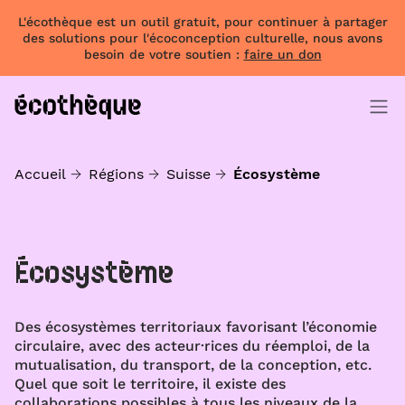
L'écothèque est un outil gratuit, pour continuer à partager
des solutions pour l'écoconception culturelle, nous avons
besoin de votre soutien :
faire un don
Accueil
Régions
Suisse
Écosystème
Écosystème
Des écosystèmes territoriaux favorisant l’économie
circulaire, avec des acteur·rices du réemploi, de la
mutualisation, du transport, de la conception, etc.
Quel que soit le territoire, il existe des
collaborations possibles à tous les niveaux de la