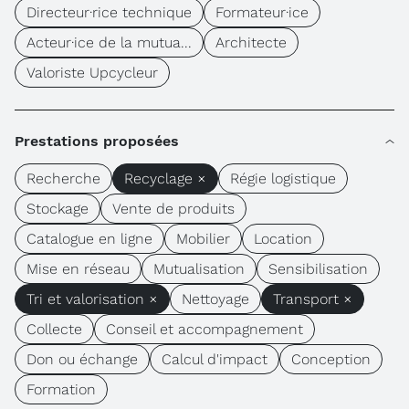
Directeur·rice technique
Formateur·ice
Acteur·ice de la mutua...
Architecte
Valoriste Upcycleur
Prestations proposées
Recherche
Recyclage ×
Régie logistique
Stockage
Vente de produits
Catalogue en ligne
Mobilier
Location
Mise en réseau
Mutualisation
Sensibilisation
Tri et valorisation ×
Nettoyage
Transport ×
Collecte
Conseil et accompagnement
Don ou échange
Calcul d'impact
Conception
Formation