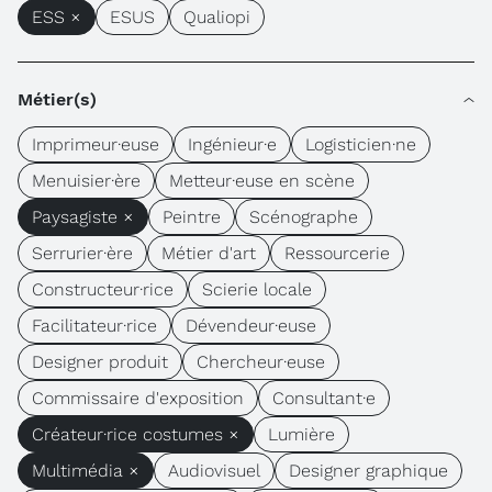
ESS ×
ESUS
Qualiopi
Métier(s)
Imprimeur·euse
Ingénieur·e
Logisticien·ne
Menuisier·ère
Metteur·euse en scène
Paysagiste ×
Peintre
Scénographe
Serrurier·ère
Métier d'art
Ressourcerie
Constructeur·rice
Scierie locale
Facilitateur·rice
Dévendeur·euse
Designer produit
Chercheur·euse
Commissaire d'exposition
Consultant·e
Créateur·rice costumes ×
Lumière
Multimédia ×
Audiovisuel
Designer graphique