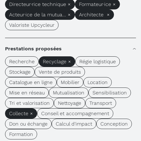
Directeur·rice technique ×
Formateur·ice ×
Acteur·ice de la mutua... ×
Architecte ×
Valoriste Upcycleur
Prestations proposées
Recherche
Recyclage ×
Régie logistique
Stockage
Vente de produits
Catalogue en ligne
Mobilier
Location
Mise en réseau
Mutualisation
Sensibilisation
Tri et valorisation
Nettoyage
Transport
Collecte ×
Conseil et accompagnement
Don ou échange
Calcul d'impact
Conception
Formation