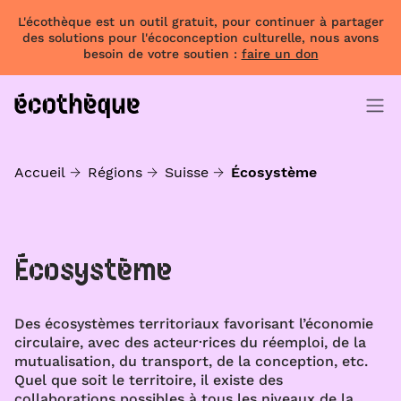
L'écothèque est un outil gratuit, pour continuer à partager
des solutions pour l'écoconception culturelle, nous avons
besoin de votre soutien :
faire un don
Accueil
Régions
Suisse
Écosystème
Écosystème
Des écosystèmes territoriaux favorisant l’économie
circulaire, avec des acteur·rices du réemploi, de la
mutualisation, du transport, de la conception, etc.
Quel que soit le territoire, il existe des
collaborations possibles à tous les niveaux de la