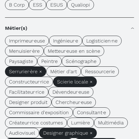
B Corp
ESS
ESUS
Qualiopi
Métier(s)
Imprimeur·euse
Ingénieur·e
Logisticien·ne
Menuisier·ère
Metteur·euse en scène
Paysagiste
Peintre
Scénographe
Serrurier·ère ×
Métier d'art
Ressourcerie
Constructeur·rice
Scierie locale ×
Facilitateur·rice
Dévendeur·euse
Designer produit
Chercheur·euse
Commissaire d'exposition
Consultant·e
Créateur·rice costumes
Lumière
Multimédia
Audiovisuel
Designer graphique ×