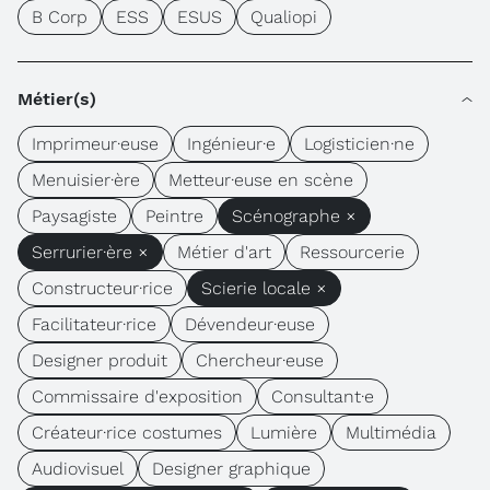
B Corp
ESS
ESUS
Qualiopi
Métier(s)
Imprimeur·euse
Ingénieur·e
Logisticien·ne
Menuisier·ère
Metteur·euse en scène
Paysagiste
Peintre
Scénographe ×
Serrurier·ère ×
Métier d'art
Ressourcerie
Constructeur·rice
Scierie locale ×
Facilitateur·rice
Dévendeur·euse
Designer produit
Chercheur·euse
Commissaire d'exposition
Consultant·e
Créateur·rice costumes
Lumière
Multimédia
Audiovisuel
Designer graphique