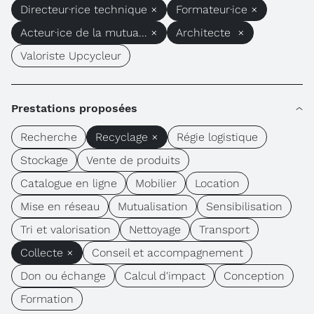
Directeur·rice technique ×
Formateur·ice ×
Acteur·ice de la mutua... ×
Architecte ×
Valoriste Upcycleur
Prestations proposées
Recherche
Recyclage ×
Régie logistique
Stockage
Vente de produits
Catalogue en ligne
Mobilier
Location
Mise en réseau
Mutualisation
Sensibilisation
Tri et valorisation
Nettoyage
Transport
Collecte ×
Conseil et accompagnement
Don ou échange
Calcul d'impact
Conception
Formation