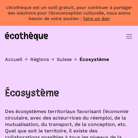
L'écothèque est un outil gratuit, pour continuer à partager
des solutions pour l'écoconception culturelle, nous avons
besoin de votre soutien :
faire un don
Accueil
Régions
Suisse
Écosystème
Écosystème
Des écosystèmes territoriaux favorisant l’économie
circulaire, avec des acteur·rices du réemploi, de la
mutualisation, du transport, de la conception, etc.
Quel que soit le territoire, il existe des
collaborations possibles à tous les niveaux de la