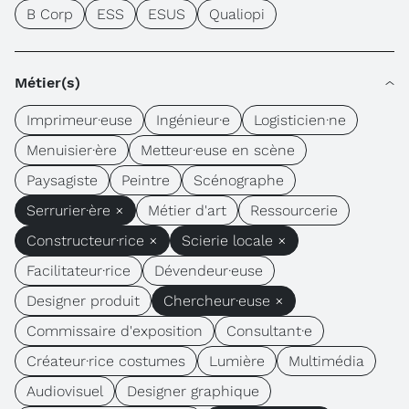
B Corp
ESS
ESUS
Qualiopi
Métier(s)
Imprimeur·euse
Ingénieur·e
Logisticien·ne
Menuisier·ère
Metteur·euse en scène
Paysagiste
Peintre
Scénographe
Serrurier·ère ×
Métier d'art
Ressourcerie
Constructeur·rice ×
Scierie locale ×
Facilitateur·rice
Dévendeur·euse
Designer produit
Chercheur·euse ×
Commissaire d'exposition
Consultant·e
Créateur·rice costumes
Lumière
Multimédia
Audiovisuel
Designer graphique