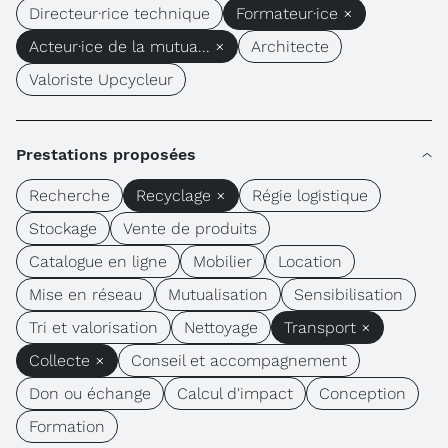
Directeur·rice technique
Formateur·ice ×
Acteur·ice de la mutua... ×
Architecte
Valoriste Upcycleur
Prestations proposées
Recherche
Recyclage ×
Régie logistique
Stockage
Vente de produits
Catalogue en ligne
Mobilier
Location
Mise en réseau
Mutualisation
Sensibilisation
Tri et valorisation
Nettoyage
Transport ×
Collecte ×
Conseil et accompagnement
Don ou échange
Calcul d'impact
Conception
Formation