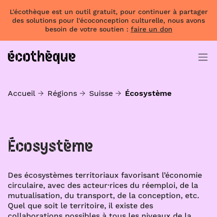
L'écothèque est un outil gratuit, pour continuer à partager
des solutions pour l'écoconception culturelle, nous avons
besoin de votre soutien :
faire un don
Accueil
Régions
Suisse
Écosystème
Écosystème
Des écosystèmes territoriaux favorisant l’économie
circulaire, avec des acteur·rices du réemploi, de la
mutualisation, du transport, de la conception, etc.
Quel que soit le territoire, il existe des
collaborations possibles à tous les niveaux de la