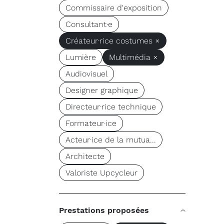
Commissaire d'exposition
Consultant·e
Créateur·rice costumes ×
Lumière
Multimédia ×
Audiovisuel
Designer graphique
Directeur·rice technique
Formateur·ice
Acteur·ice de la mutua...
Architecte
Valoriste Upcycleur
Prestations proposées