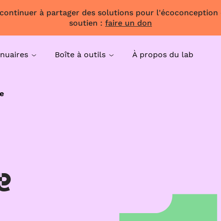
 continuer à partager des solutions pour l'écoconception
soutien :
faire un don
nuaires
Boîte à outils
À propos du lab
e
e