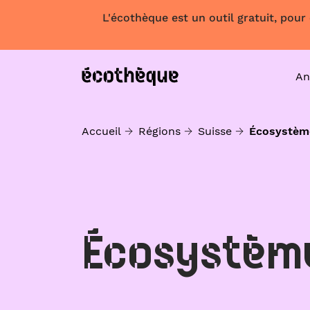
L'écothèque est un outil gratuit, pour
An
Accueil
Régions
Suisse
Écosystèm
Écosystèm