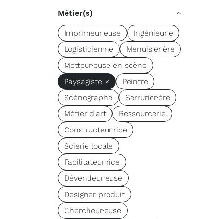
Métier(s)
Imprimeur·euse
Ingénieur·e
Logisticien·ne
Menuisier·ère
Metteur·euse en scène
Paysagiste ×
Peintre
Scénographe
Serrurier·ère
Métier d'art
Ressourcerie
Constructeur·rice
Scierie locale
Facilitateur·rice
Dévendeur·euse
Designer produit
Chercheur·euse