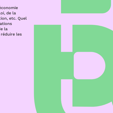
’économie
oi, de la
ion, etc. Quel
rations
e la
réduire les