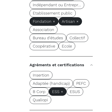
Indépendant ou Entrepr...
Etablissement public
Fondation ×
Artisan ×
Association
Bureau d'études
Collectif
Coopérative
Ecole
Agréments et certifications
Insertion
Adaptée (handicap)
PEFC
B Corp
ESS ×
ESUS
Qualiopi