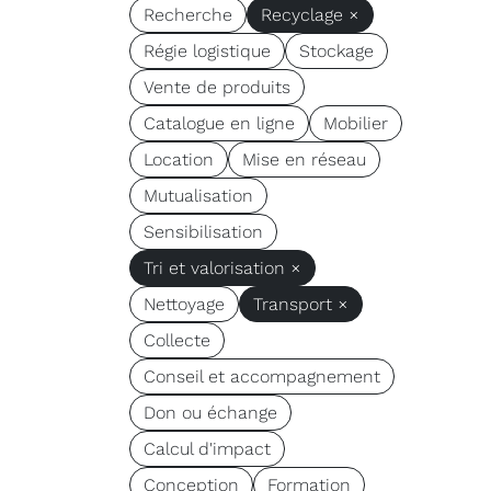
Recherche
Recyclage ×
Régie logistique
Stockage
Vente de produits
Catalogue en ligne
Mobilier
Location
Mise en réseau
Mutualisation
Sensibilisation
Tri et valorisation ×
Nettoyage
Transport ×
Collecte
Conseil et accompagnement
Don ou échange
Calcul d'impact
Conception
Formation