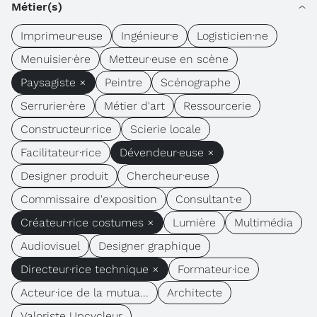
Métier(s)
Imprimeur·euse
Ingénieur·e
Logisticien·ne
Menuisier·ère
Metteur·euse en scène
Paysagiste ×
Peintre
Scénographe
Serrurier·ère
Métier d'art
Ressourcerie
Constructeur·rice
Scierie locale
Facilitateur·rice
Dévendeur·euse ×
Designer produit
Chercheur·euse
Commissaire d'exposition
Consultant·e
Créateur·rice costumes ×
Lumière
Multimédia
Audiovisuel
Designer graphique
Directeur·rice technique ×
Formateur·ice
Acteur·ice de la mutua...
Architecte
Valoriste Upcycleur