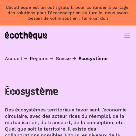
L'écothèque est un outil gratuit, pour continuer à partager
des solutions pour l'écoconception culturelle, nous avons
besoin de votre soutien :
faire un don
Accueil
Régions
Suisse
Écosystème
Écosystème
Des écosystèmes territoriaux favorisant l’économie
circulaire, avec des acteur·rices du réemploi, de la
mutualisation, du transport, de la conception, etc.
Quel que soit le territoire, il existe des
collaborations possibles à tous les niveaux de la