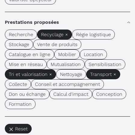
Prestations proposées
Recherche
Recyclage ×
Régie logistique
Stockage
Vente de produits
Catalogue en ligne
Mobilier
Location
Mise en réseau
Mutualisation
Sensibilisation
Tri et valorisation ×
Nettoyage
Transport ×
Collecte
Conseil et accompagnement
Don ou échange
Calcul d'impact
Conception
Formation
Reset