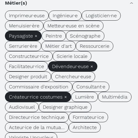
Métier(s)
Imprimeur·euse
Ingénieur·e
Logisticien·ne
Menuisier·ère
Metteur·euse en scène
Paysagiste ×
Peintre
Scénographe
Serrurier·ère
Métier d'art
Ressourcerie
Constructeur·rice
Scierie locale
Facilitateur·rice
Dévendeur·euse ×
Designer produit
Chercheur·euse
Commissaire d'exposition
Consultant·e
Créateur·rice costumes ×
Lumière
Multimédia
Audiovisuel
Designer graphique
Directeur·rice technique
Formateur·ice
Acteur·ice de la mutua...
Architecte
Valoriste Upcycleur