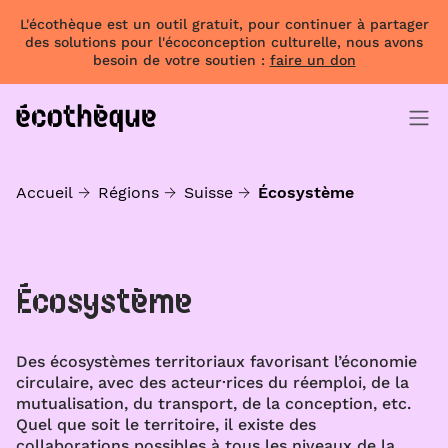
L'écothèque est un outil gratuit, pour continuer à partager
des solutions pour l'écoconception culturelle, nous avons
besoin de votre soutien :
faire un don
Accueil
Régions
Suisse
Écosystème
Écosystème
Des écosystèmes territoriaux favorisant l’économie
circulaire, avec des acteur·rices du réemploi, de la
mutualisation, du transport, de la conception, etc.
Quel que soit le territoire, il existe des
collaborations possibles à tous les niveaux de la