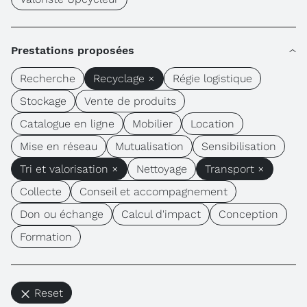
Prestations proposées
Recherche
Recyclage ×
Régie logistique
Stockage
Vente de produits
Catalogue en ligne
Mobilier
Location
Mise en réseau
Mutualisation
Sensibilisation
Tri et valorisation ×
Nettoyage
Transport ×
Collecte
Conseil et accompagnement
Don ou échange
Calcul d'impact
Conception
Formation
Reset