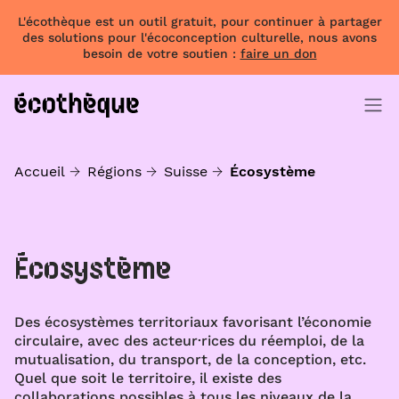
L'écothèque est un outil gratuit, pour continuer à partager
des solutions pour l'écoconception culturelle, nous avons
besoin de votre soutien :
faire un don
Accueil
Régions
Suisse
Écosystème
Écosystème
Des écosystèmes territoriaux favorisant l’économie
circulaire, avec des acteur·rices du réemploi, de la
mutualisation, du transport, de la conception, etc.
Quel que soit le territoire, il existe des
collaborations possibles à tous les niveaux de la