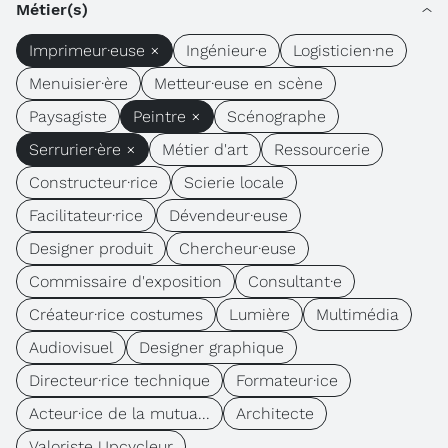
Métier(s)
Imprimeur·euse ×
Ingénieur·e
Logisticien·ne
Menuisier·ère
Metteur·euse en scène
Paysagiste
Peintre ×
Scénographe
Serrurier·ère ×
Métier d'art
Ressourcerie
Constructeur·rice
Scierie locale
Facilitateur·rice
Dévendeur·euse
Designer produit
Chercheur·euse
Commissaire d'exposition
Consultant·e
Créateur·rice costumes
Lumière
Multimédia
Audiovisuel
Designer graphique
Directeur·rice technique
Formateur·ice
Acteur·ice de la mutua...
Architecte
Valoriste Upcycleur