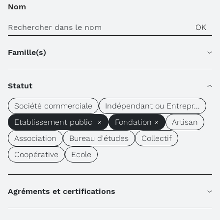
Nom
Famille(s)
Statut
Société commerciale
Indépendant ou Entrepr...
Etablissement public ×
Fondation ×
Artisan
Association
Bureau d'études
Collectif
Coopérative
Ecole
Agréments et certifications