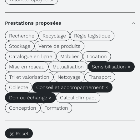
Prestations proposées
Recherche
Recyclage
Régie logistique
Stockage
Vente de produits
Catalogue en ligne
Mobilier
Location
Mise en réseau
Mutualisation
Sensibilisation ×
Tri et valorisation
Nettoyage
Transport
Collecte
Conseil et accompagnement ×
Don ou échange ×
Calcul d'impact
Conception
Formation
Reset