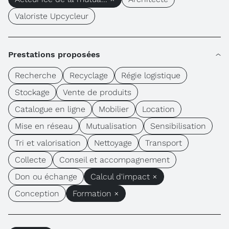
Valoriste Upcycleur
Prestations proposées
Recherche
Recyclage
Régie logistique
Stockage
Vente de produits
Catalogue en ligne
Mobilier
Location
Mise en réseau
Mutualisation
Sensibilisation
Tri et valorisation
Nettoyage
Transport
Collecte
Conseil et accompagnement
Don ou échange
Calcul d'impact ×
Conception
Formation ×