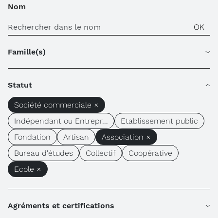
Nom
Famille(s)
Statut
Société commerciale ×
Indépendant ou Entrepr...
Etablissement public
Fondation
Artisan
Association ×
Bureau d'études
Collectif
Coopérative
Ecole ×
Agréments et certifications