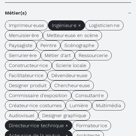
Métier(s)
Imprimeur·euse
Ingénieur·e ×
Logisticien·ne
Menuisier·ère
Metteur·euse en scène
Paysagiste
Peintre
Scénographe
Serrurier·ère
Métier d'art
Ressourcerie
Constructeur·rice
Scierie locale
Facilitateur·rice
Dévendeur·euse
Designer produit
Chercheur·euse
Commissaire d'exposition
Consultant·e
Créateur·rice costumes
Lumière
Multimédia
Audiovisuel
Designer graphique
Directeur·rice technique ×
Formateur·ice
Acteur·ice de la mutua... ×
Architecte