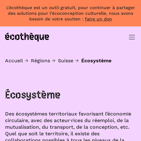
L'écothèque est un outil gratuit, pour continuer à partager
des solutions pour l'écoconception culturelle, nous avons
besoin de votre soutien :
faire un don
Accueil
Régions
Suisse
Écosystème
Écosystème
Des écosystèmes territoriaux favorisant l’économie
circulaire, avec des acteur·rices du réemploi, de la
mutualisation, du transport, de la conception, etc.
Quel que soit le territoire, il existe des
collaborations possibles à tous les niveaux de la