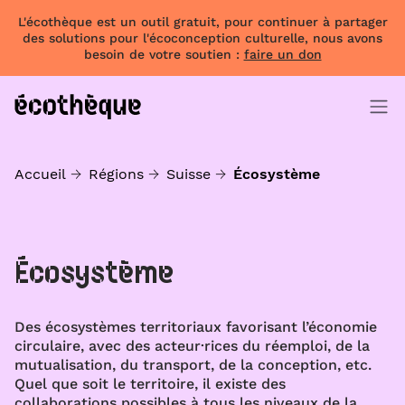
L'écothèque est un outil gratuit, pour continuer à partager
des solutions pour l'écoconception culturelle, nous avons
besoin de votre soutien :
faire un don
Accueil
Régions
Suisse
Écosystème
Écosystème
Des écosystèmes territoriaux favorisant l’économie
circulaire, avec des acteur·rices du réemploi, de la
mutualisation, du transport, de la conception, etc.
Quel que soit le territoire, il existe des
collaborations possibles à tous les niveaux de la