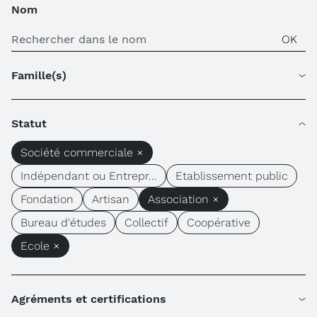
Nom
Famille(s)
Statut
Société commerciale ×
Indépendant ou Entrepr...
Etablissement public
Fondation
Artisan
Association ×
Bureau d'études
Collectif
Coopérative
Ecole ×
Agréments et certifications