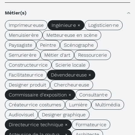
Métier(s)
Imprimeur·euse
Ingénieur·e ×
Logisticien·ne
Menuisier·ère
Metteur·euse en scène
Paysagiste
Peintre
Scénographe
Serrurier·ère
Métier d'art
Ressourcerie
Constructeur·rice
Scierie locale
Facilitateur·rice
Dévendeur·euse ×
Designer produit
Chercheur·euse
Commissaire d'exposition ×
Consultant·e
Créateur·rice costumes
Lumière
Multimédia
Audiovisuel
Designer graphique
Directeur·rice technique ×
Formateur·ice
Acteur·ice de la mutua... ×
Architecte