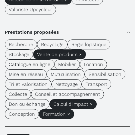
Valoriste Upcycleur
Prestations proposées
Recherche
Recyclage
Régie logistique
Stockage
Vente de produits ×
Catalogue en ligne
Mobilier
Location
Mise en réseau
Mutualisation
Sensibilisation
Tri et valorisation
Nettoyage
Transport
Collecte
Conseil et accompagnement
Don ou échange
Calcul d'impact ×
Conception
Formation ×