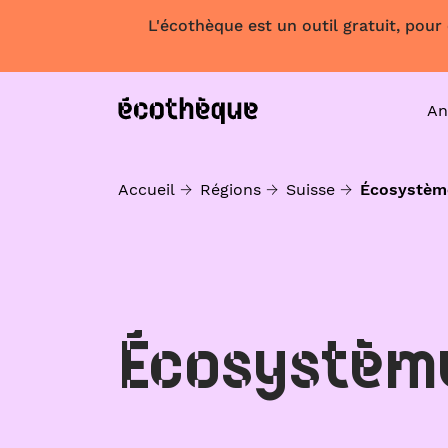
L'écothèque est un outil gratuit, pour
An
Accueil
Régions
Suisse
Écosystèm
Écosystèm