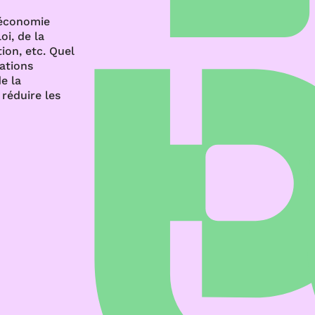
’économie
oi, de la
ion, etc. Quel
rations
e la
réduire les