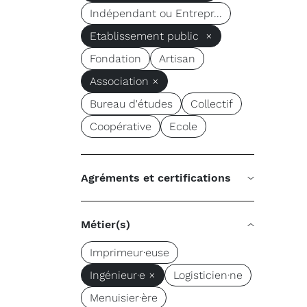
Indépendant ou Entrepr...
Etablissement public ×
Fondation
Artisan
Association ×
Bureau d'études
Collectif
Coopérative
Ecole
Agréments et certifications
Métier(s)
Imprimeur·euse
Ingénieur·e ×
Logisticien·ne
Menuisier·ère