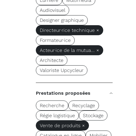
Lumière
Multimédia
Audiovisuel
Designer graphique
Directeur·rice technique ×
Formateur·ice
Acteur·ice de la mutua... ×
Architecte
Valoriste Upcycleur
Prestations proposées
Recherche
Recyclage
Régie logistique
Stockage
Vente de produits ×
Catalogue en ligne
Mobilier