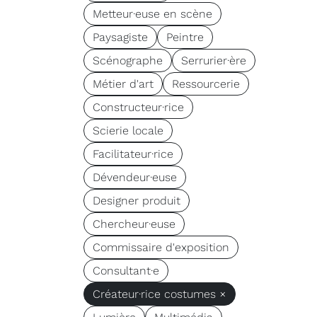
Metteur·euse en scène
Paysagiste
Peintre
Scénographe
Serrurier·ère
Métier d'art
Ressourcerie
Constructeur·rice
Scierie locale
Facilitateur·rice
Dévendeur·euse
Designer produit
Chercheur·euse
Commissaire d'exposition
Consultant·e
Créateur·rice costumes ×