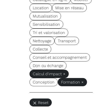
Location
Mise en réseau
Mutualisation
Sensibilisation
Tri et valorisation
Nettoyage
Transport
Collecte
Conseil et accompagnement
Don ou échange
Calcul d'impact ×
Conception
Formation ×
Reset