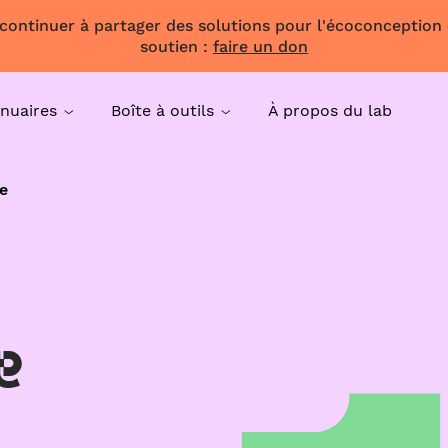
 continuer à partager des solutions pour l'écoconception
soutien :
faire un don
nuaires
Boîte à outils
À propos du lab
e
e