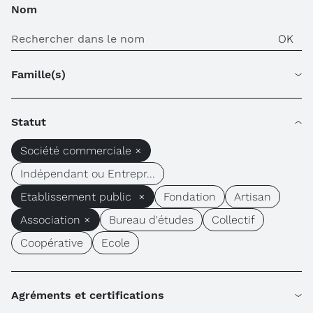
Nom
Famille(s)
Statut
Société commerciale ×
Indépendant ou Entrepr...
Etablissement public ×
Fondation
Artisan
Association ×
Bureau d'études
Collectif
Coopérative
Ecole
Agréments et certifications