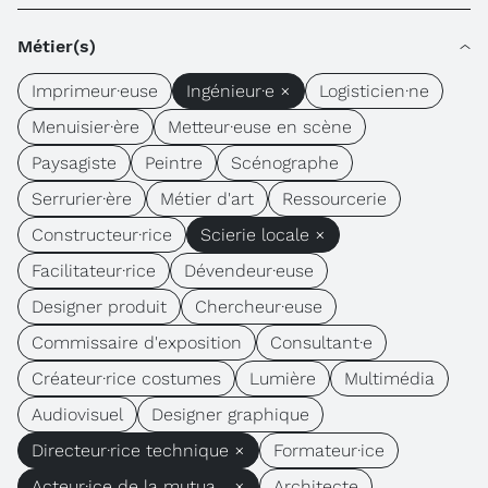
Métier(s)
Imprimeur·euse
Ingénieur·e ×
Logisticien·ne
Menuisier·ère
Metteur·euse en scène
Paysagiste
Peintre
Scénographe
Serrurier·ère
Métier d'art
Ressourcerie
Constructeur·rice
Scierie locale ×
Facilitateur·rice
Dévendeur·euse
Designer produit
Chercheur·euse
Commissaire d'exposition
Consultant·e
Créateur·rice costumes
Lumière
Multimédia
Audiovisuel
Designer graphique
Directeur·rice technique ×
Formateur·ice
Acteur·ice de la mutua... ×
Architecte