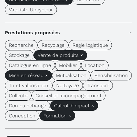
Valoriste Upcycleur
Prestations proposées
Recherche
Recyclage
Régie logistique
Stockage
Vente de produits ×
Catalogue en ligne
Mobilier
Location
Mise en réseau ×
Mutualisation
Sensibilisation
Tri et valorisation
Nettoyage
Transport
Collecte
Conseil et accompagnement
Don ou échange
Calcul d'impact ×
Conception
Formation ×