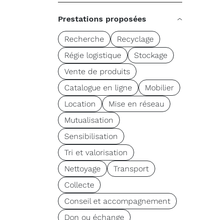
Prestations proposées
Recherche
Recyclage
Régie logistique
Stockage
Vente de produits
Catalogue en ligne
Mobilier
Location
Mise en réseau
Mutualisation
Sensibilisation
Tri et valorisation
Nettoyage
Transport
Collecte
Conseil et accompagnement
Don ou échange