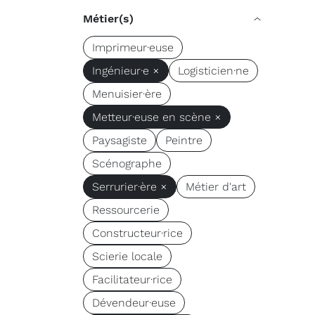
Métier(s)
Imprimeur·euse
Ingénieur·e ×
Logisticien·ne
Menuisier·ère
Metteur·euse en scène ×
Paysagiste
Peintre
Scénographe
Serrurier·ère ×
Métier d'art
Ressourcerie
Constructeur·rice
Scierie locale
Facilitateur·rice
Dévendeur·euse