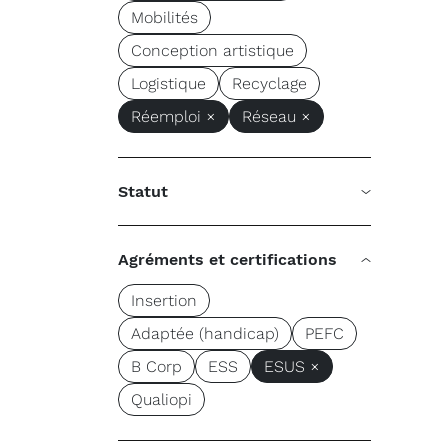
Mobilités
Conception artistique
Logistique
Recyclage
Réemploi ×
Réseau ×
Statut
Agréments et certifications
Insertion
Adaptée (handicap)
PEFC
B Corp
ESS
ESUS ×
Qualiopi