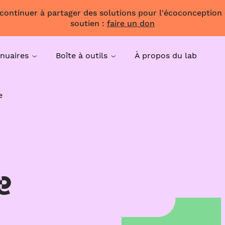
 continuer à partager des solutions pour l'écoconception
soutien :
faire un don
nuaires
Boîte à outils
À propos du lab
e
e