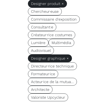
Designer produit ×
Chercheur·euse
Commissaire d'exposition
Consultant·e
Créateur·rice costumes
Lumière
Multimédia
Audiovisuel
Designer graphique ×
Directeur·rice technique
Formateur·ice
Acteur·ice de la mutua...
Architecte
Valoriste Upcycleur