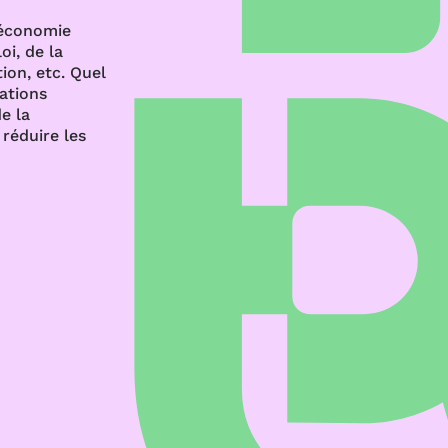
’économie
oi, de la
ion, etc. Quel
rations
e la
réduire les