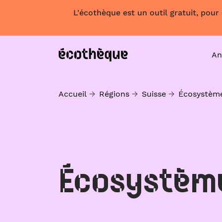
L'écothèque est un outil gratuit, pour
An
Accueil
Régions
Suisse
Écosystèm
Écosystèm