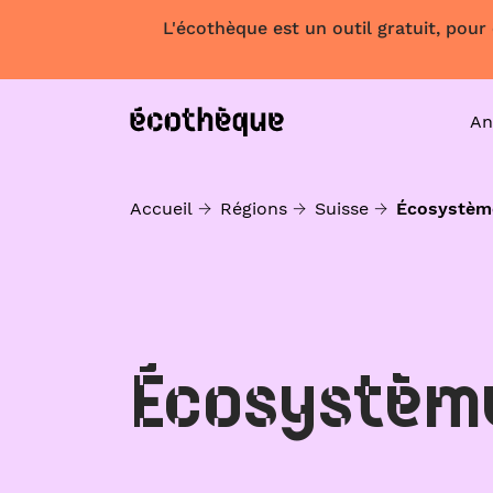
L'écothèque est un outil gratuit, pour
An
Accueil
Régions
Suisse
Écosystèm
Écosystèm