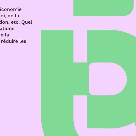
’économie
oi, de la
ion, etc. Quel
rations
e la
réduire les