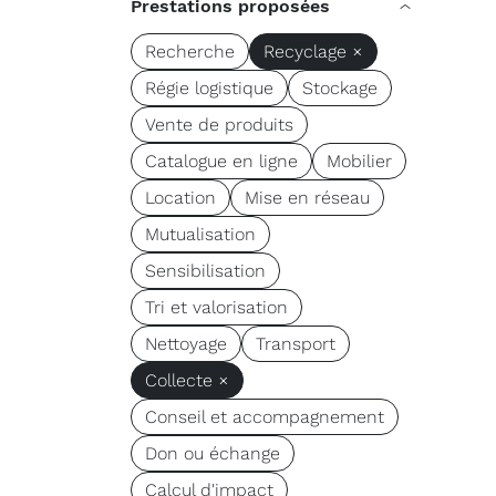
Prestations proposées
Recherche
Recyclage ×
Régie logistique
Stockage
Vente de produits
Catalogue en ligne
Mobilier
Location
Mise en réseau
Mutualisation
Sensibilisation
Tri et valorisation
Nettoyage
Transport
Collecte ×
Conseil et accompagnement
Don ou échange
Calcul d'impact