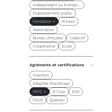
Indépendant ou Entrepr...
Etablissement public
Fondation ×
Artisan
Association
Bureau d'études
Collectif
Coopérative
Ecole
Agréments et certifications
Insertion
Adaptée (handicap)
PEFC ×
B Corp
ESS
ESUS
Qualiopi