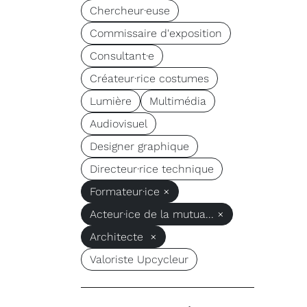
Chercheur·euse
Commissaire d'exposition
Consultant·e
Créateur·rice costumes
Lumière
Multimédia
Audiovisuel
Designer graphique
Directeur·rice technique
Formateur·ice ×
Acteur·ice de la mutua... ×
Architecte ×
Valoriste Upcycleur