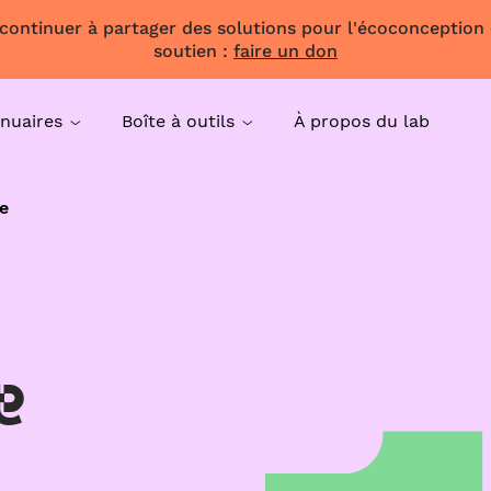
 continuer à partager des solutions pour l'écoconception
soutien :
faire un don
nuaires
Boîte à outils
À propos du lab
e
e