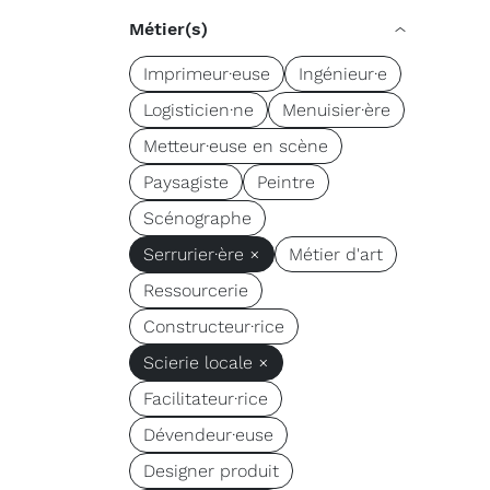
Métier(s)
Imprimeur·euse
Ingénieur·e
Logisticien·ne
Menuisier·ère
Metteur·euse en scène
Paysagiste
Peintre
Scénographe
Serrurier·ère ×
Métier d'art
Ressourcerie
Constructeur·rice
Scierie locale ×
Facilitateur·rice
Dévendeur·euse
Designer produit