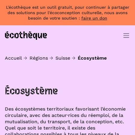
L'écothèque est un outil gratuit, pour continuer à partager
des solutions pour l'écoconception culturelle, nous avons
besoin de votre soutien :
faire un don
Accueil
Régions
Suisse
Écosystème
Écosystème
Des écosystèmes territoriaux favorisant l’économie
circulaire, avec des acteur·rices du réemploi, de la
mutualisation, du transport, de la conception, etc.
Quel que soit le territoire, il existe des
collaborations possibles à tous les niveaux de la