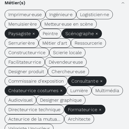
Métier(s)
Imprimeur·euse
Ingénieur·e
Logisticien·ne
Menuisier·ère
Metteur·euse en scène
Paysagiste ×
Peintre
Scénographe ×
Serrurier·ère
Métier d'art
Ressourcerie
Constructeur·rice
Scierie locale
Facilitateur·rice
Dévendeur·euse
Designer produit
Chercheur·euse
Commissaire d'exposition
Consultant·e ×
Créateur·rice costumes ×
Lumière
Multimédia
Audiovisuel
Designer graphique
Directeur·rice technique
Formateur·ice ×
Acteur·ice de la mutua...
Architecte
Valoriste Upcycleur