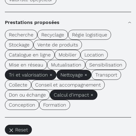
Prestations proposées
Recherche
Recyclage
Régie logistique
Stockage
Vente de produits
Catalogue en ligne
Mobilier
Location
Mise en réseau
Mutualisation
Sensibilisation
Tri et valorisation ×
Nettoyage ×
Transport
Collecte
Conseil et accompagnement
Don ou échange
Calcul d'impact ×
Conception
Formation
Reset