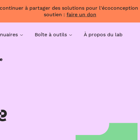
 continuer à partager des solutions pour l'écoconception
soutien :
faire un don
nuaires
Boîte à outils
À propos du lab
e
e