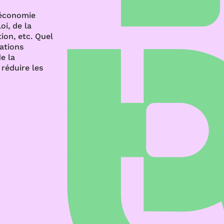
’économie
oi, de la
ion, etc. Quel
rations
e la
réduire les