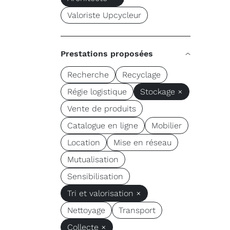
Valoriste Upcycleur
Prestations proposées
Recherche
Recyclage
Régie logistique
Stockage ×
Vente de produits
Catalogue en ligne
Mobilier
Location
Mise en réseau
Mutualisation
Sensibilisation
Tri et valorisation ×
Nettoyage
Transport
Collecte ×