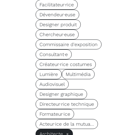
Facilitateur·rice
Dévendeur·euse
Designer produit
Chercheur·euse
Commissaire d'exposition
Consultant·e
Créateur·rice costumes
Lumière
Multimédia
Audiovisuel
Designer graphique
Directeur·rice technique
Formateur·ice
Acteur·ice de la mutua...
Architecte ×