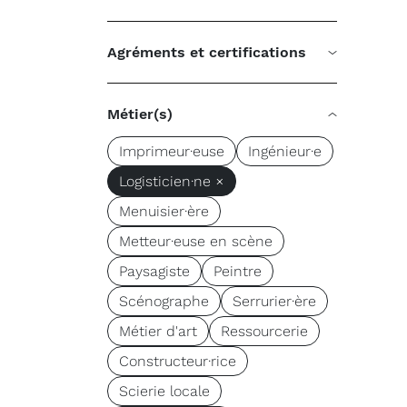
Agréments et certifications
Métier(s)
Imprimeur·euse
Ingénieur·e
Logisticien·ne ×
Menuisier·ère
Metteur·euse en scène
Paysagiste
Peintre
Scénographe
Serrurier·ère
Métier d'art
Ressourcerie
Constructeur·rice
Scierie locale