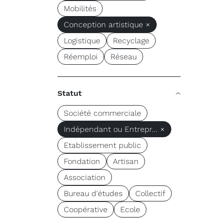
Mobilités
Conception artistique ×
Logistique
Recyclage
Réemploi
Réseau
Statut
Société commerciale
Indépendant ou Entrepr... ×
Etablissement public
Fondation
Artisan
Association
Bureau d'études
Collectif
Coopérative
Ecole