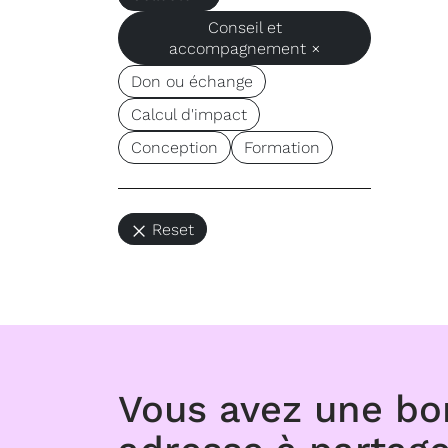
Conseil et
accompagnement ×
Don ou échange
Calcul d'impact
Conception
Formation
Reset
Vous avez une b