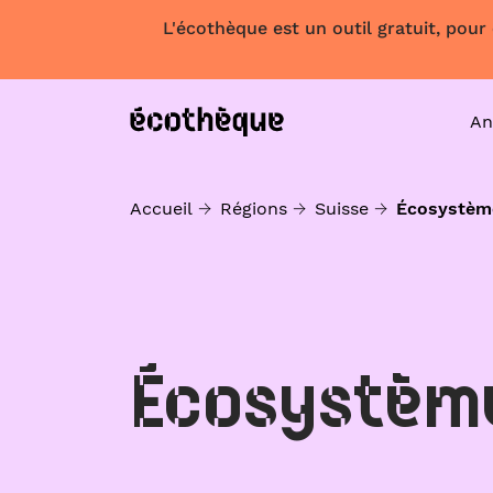
L'écothèque est un outil gratuit, pour
An
Accueil
Régions
Suisse
Écosystèm
Écosystèm