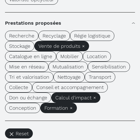
Prestations proposées
Recherche
Recyclage
Régie logistique
Stockage
Vente de produits ×
Catalogue en ligne
Mobilier
Location
Mise en réseau
Mutualisation
Sensibilisation
Tri et valorisation
Nettoyage
Transport
Collecte
Conseil et accompagnement
Don ou échange
Calcul d'impact ×
Conception
Formation ×
Reset