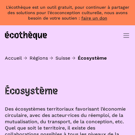
L'écothèque est un outil gratuit, pour continuer à partager
des solutions pour l'écoconception culturelle, nous avons
besoin de votre soutien :
faire un don
Accueil
Régions
Suisse
Écosystème
Écosystème
Des écosystèmes territoriaux favorisant l’économie
circulaire, avec des acteur·rices du réemploi, de la
mutualisation, du transport, de la conception, etc.
Quel que soit le territoire, il existe des
collaborations possibles à tous les niveaux de la