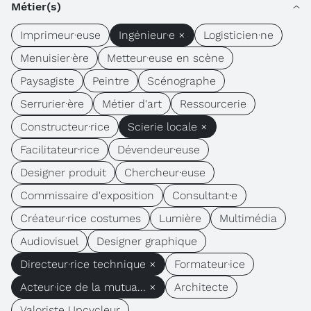
Métier(s)
Imprimeur·euse
Ingénieur·e ×
Logisticien·ne
Menuisier·ère
Metteur·euse en scène
Paysagiste
Peintre
Scénographe
Serrurier·ère
Métier d'art
Ressourcerie
Constructeur·rice
Scierie locale ×
Facilitateur·rice
Dévendeur·euse
Designer produit
Chercheur·euse
Commissaire d'exposition
Consultant·e
Créateur·rice costumes
Lumière
Multimédia
Audiovisuel
Designer graphique
Directeur·rice technique ×
Formateur·ice
Acteur·ice de la mutua... ×
Architecte
Valoriste Upcycleur