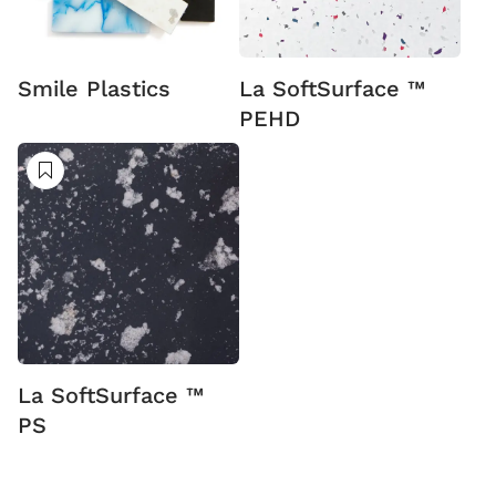
Smile Plastics
La SoftSurface ™
PEHD
Suivre
La SoftSurface ™
PS