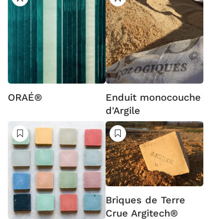
Suivre
Suivre
ORAÉ®
Enduit monocouche
d'Argile
Suivre
Suivre
Briques de Terre
Crue Argitech®