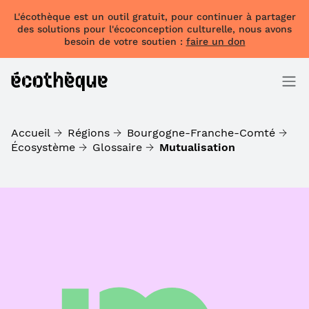
L'écothèque est un outil gratuit, pour continuer à partager
des solutions pour l'écoconception culturelle, nous avons
besoin de votre soutien :
faire un don
Accueil
Régions
Bourgogne-Franche-Comté
Écosystème
Glossaire
Mutualisation