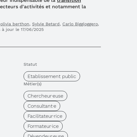
eur indispensable de la
transition
secteurs d'activités et notamment la
,
olivia berthon
,
Sylvie Betard
,
Carlo Biggioggero
,
 à jour le 17/06/2025
Statut
Etablissement public
Métier(s)
Chercheur·euse
Consultant·e
Facilitateur·rice
Formateur·ice
Dévendeur·euse