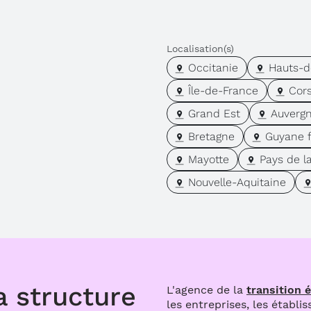
Localisation(s)
Occitanie
Hauts-d
Île-de-France
Cor
Grand Est
Auverg
Bretagne
Guyane f
Mayotte
Pays de la
Nouvelle-Aquitaine
a structure
L'agence de la
transition 
les entreprises, les établi