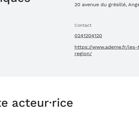
20 avenue du grésillé, Ang
Contact
0241204120
https://www.ademe.fr/les-
region/
te acteur·rice