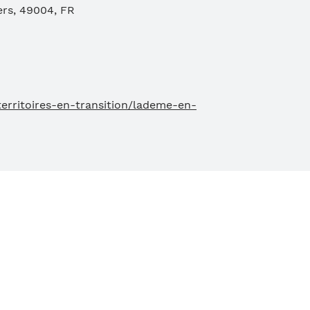
ers, 49004, FR
territoires-en-transition/lademe-en-