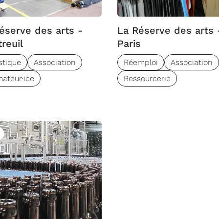
éserve des arts -
La Réserve des arts 
reuil
Paris
stique
Association
Réemploi
Association
ateur·ice
Ressourcerie
uivre