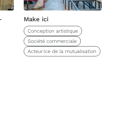
-
Make ici
Conception artistique
Société commerciale
Acteur·ice de la mutualisation