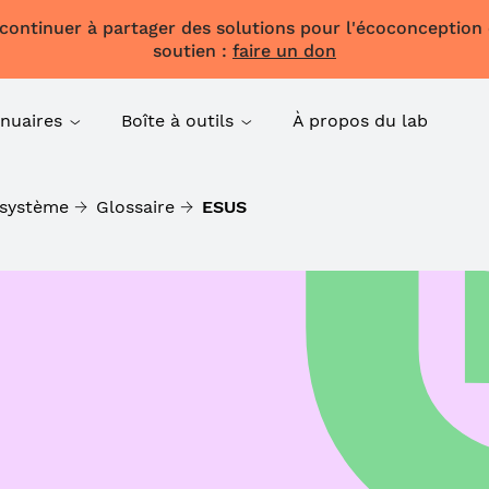
 continuer à partager des solutions pour l'écoconception
soutien :
faire un don
nuaires
Boîte à outils
À propos du lab
système
Glossaire
ESUS