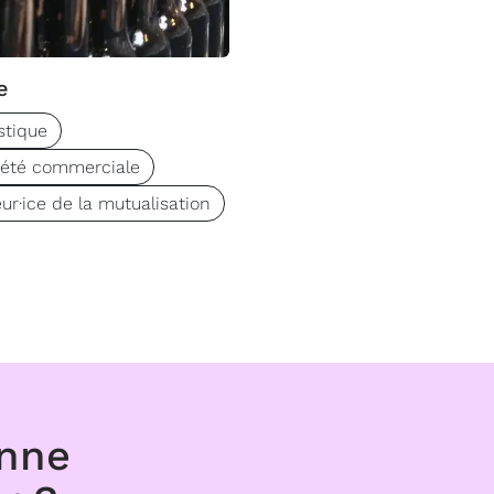
e
stique
iété commerciale
ur·ice de la mutualisation
onne