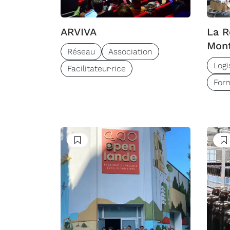
ARVIVA
La R
Mont
Réseau
Association
Logi
Facilitateur·rice
Form
Suivre
S