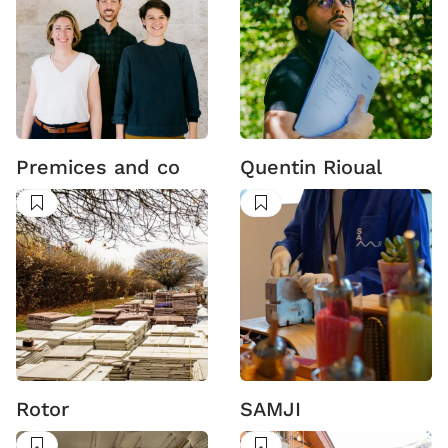
Premices and co
Quentin Rioual
Suivre
Suivre
Rotor
SAMJI