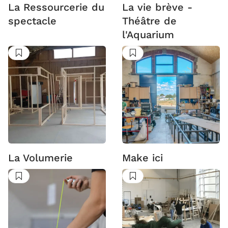
La Ressourcerie du
La vie brève -
spectacle
Théâtre de
l'Aquarium
Suivre
Suivre
La Volumerie
Make ici
Suivre
Suivre