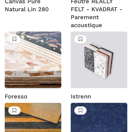
Canvas Pure
Feutre REALLY
Natural Lin 280
FELT - KVADRAT -
Parement
acoustique
Suivre
Suivre
Foresso
Istrenn
Suivre
Suivre