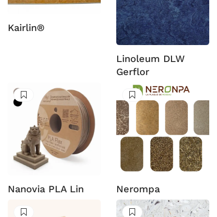
Kairlin®
Linoleum DLW
Gerflor
Suivre
Suivre
Nanovia PLA Lin
Nerompa
Suivre
Suivre