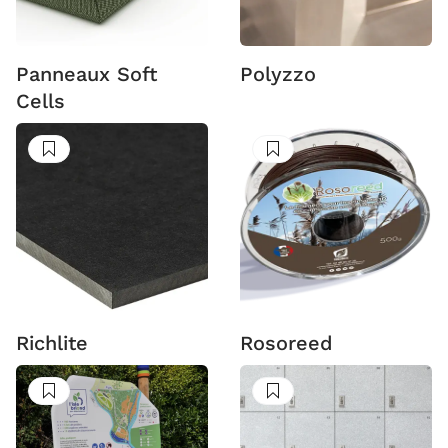
Panneaux Soft
Polyzzo
Cells
Suivre
Suivre
Richlite
Rosoreed
Suivre
Suivre