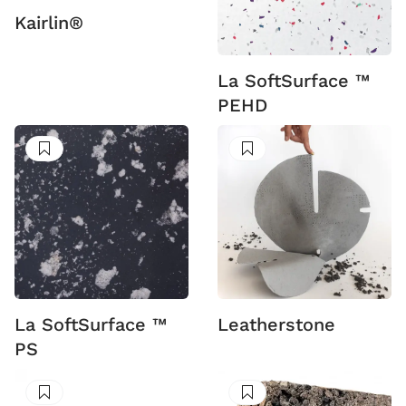
Kairlin®
La SoftSurface ™
PEHD
Suivre
Suivre
La SoftSurface ™
Leatherstone
PS
Suivre
Suivre