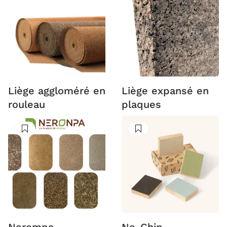
Liège aggloméré en
Liège expansé en
rouleau
plaques
Suivre
Suivre
Nerompa
No-Chip