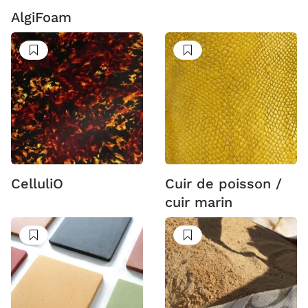
AlgiFoam
Suivre
Suivre
CelluliO
Cuir de poisson /
cuir marin
Suivre
Suivre