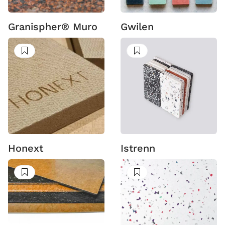
Granispher® Muro
Gwilen
Suivre
Suivre
Honext
Istrenn
Suivre
Suivre