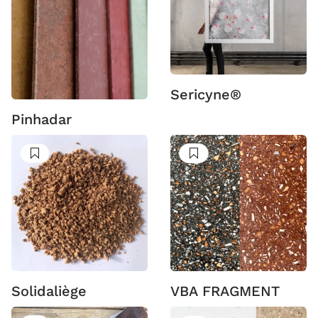
Sericyne®
Pinhadar
Suivre
Suivre
Solidaliège
VBA FRAGMENT