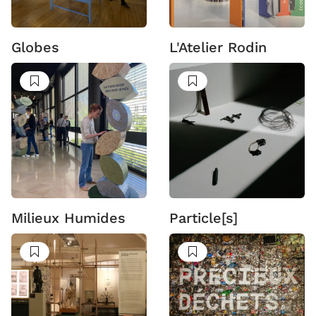
Globes
L'Atelier Rodin
Suivre
Suivre
Milieux Humides
Particle[s]
Suivre
Suivre